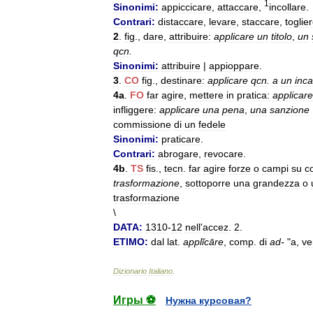
1
Sinonimi:
appiccicare
,
attaccare
,
incollare
.
Contrari:
distaccare
,
levare
,
staccare
,
toglie
2
.
fig
.,
dare
,
attribuire:
applicare
un
titolo
,
un
qcn
.
Sinonimi:
attribuire
|
appioppare
.
3
.
CO
fig
.,
destinare:
applicare
qcn
.
a
un
inca
4a
.
FO
far
agire
,
mettere
in
pratica:
applicare
infliggere:
applicare
una
pena
,
una
sanzione
commissione
di
un
fedele
Sinonimi:
praticare
.
Contrari:
abrogare
,
revocare
.
4b
.
TS
fis
.,
tecn
.
far
agire
forze
o
campi
su
c
trasformazione
,
sottoporre
una
grandezza
o
trasformazione
\
DATA:
1310
-
12
nell
'
accez
.
2
.
ETIMO:
dal
lat
.
applĭcāre
,
comp
.
di
ad
-
"
a
,
ve
Dizionario
Italiano
.
Игры ⚽
Нужна курсовая?