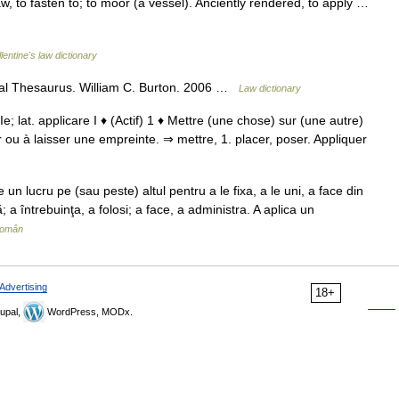
w, to fasten to; to moor (a vessel). Anciently rendered, to apply …
lentine's law dictionary
al Thesaurus. William C. Burton. 2006 …
Law dictionary
IIIe; lat. applicare I ♦ (Actif) 1 ♦ Mettre (une chose) sur (une autre)
r ou à laisser une empreinte. ⇒ mettre, 1. placer, poser. Appliquer
 un lucru pe (sau peste) altul pentru a le fixa, a le uni, a face din
 a întrebuinţa, a folosi; a face, a administra. A aplica un
Român
Advertising
18+
upal,
WordPress, MODx.