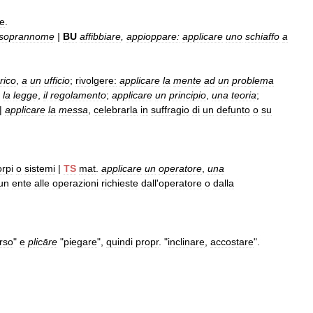
re
.
soprannome
|
BU
affibbiare
,
appioppare:
applicare
uno
schiaffo
a
rico
,
a
un
ufficio
;
rivolgere:
applicare
la
mente
ad
un
problema
la
legge
,
il
regolamento
;
applicare
un
principio
,
una
teoria
;
|
applicare
la
messa
,
celebrarla
in
suffragio
di
un
defunto
o
su
orpi
o
sistemi
|
TS
mat
.
applicare
un
operatore
,
una
un
ente
alle
operazioni
richieste
dall
'
operatore
o
dalla
rso
"
e
plicāre
"
piegare
",
quindi
propr
. "
inclinare
,
accostare
".