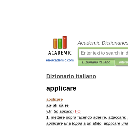
Academic Dictionarie
en-academic.com
Dizionario italiano
Inter
Dizionario italiano
applicare
applicare
ap
·
pli
·
cà
·
re
v
.
tr
. (
io
àpplico
)
FO
1
.
mettere
sopra
facendo
aderire
,
attaccare:
applicare
una
toppa
a
un
abito
;
applicare
un