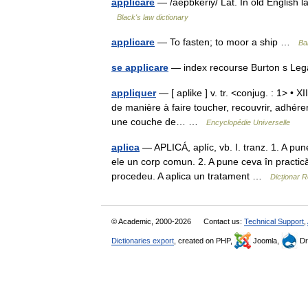
applicare
— /aepbkeriy/ Lat. In old English la
Black's law dictionary
applicare
— To fasten; to moor a ship …
Bal
se applicare
— index recourse Burton s Leg
appliquer
— [ aplike ] v. tr. <conjug. : 1> • X
de manière à faire toucher, recouvrir, adhére
une couche de… …
Encyclopédie Universelle
aplica
— APLICÁ, aplíc, vb. I. tranz. 1. A pune
ele un corp comun. 2. A pune ceva în practică;
procedeu. A aplica un tratament …
Dicționar 
© Academic, 2000-2026
Contact us:
Technical Support
,
Dictionaries export
, created on PHP,
Joomla,
Dr