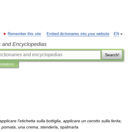
Remember this site
Embed dictionaries into your website
EN
s and Encyclopedias
Search!
pretations
applicare
l
'
etichetta
sulla
bottiglia
,
applicare
un
cerotto
sulla
ferita
;
a
pomata
,
una
crema
,
stenderla
,
spalmarla