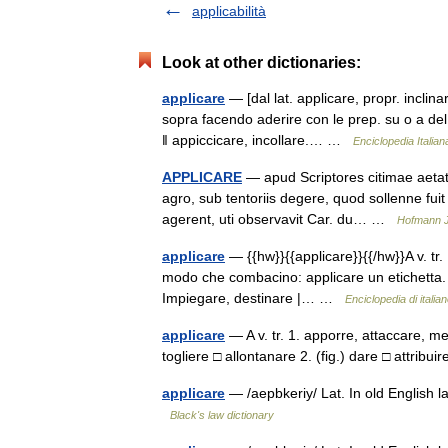
applicabilità
Look at other dictionaries:
applicare
— [dal lat. applicare, propr. inclinar
sopra facendo aderire con le prep. su o a del 
‖ appiccicare, incollare.… …
Enciclopedia Italian
APPLICARE
— apud Scriptores citimae aetati
agro, sub tentoriis degere, quod sollenne fuit
agerent, uti observavit Car. du… …
Hofmann J
applicare
— {{hw}}{{applicare}}{{/hw}}A v. tr.
modo che combacino: applicare un etichetta. 2 (
Impiegare, destinare |… …
Enciclopedia di italia
applicare
— A v. tr. 1. apporre, attaccare, m
togliere □ allontanare 2. (fig.) dare □ attrib
applicare
— /aepbkeriy/ Lat. In old English la
Black's law dictionary