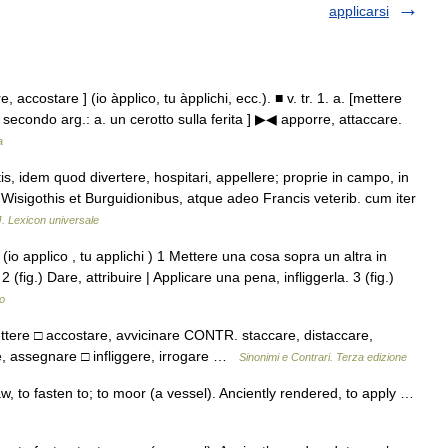
applicarsi
e, accostare ] (io àpplico, tu àpplichi, ecc.). ■ v. tr. 1. a. [mettere
secondo arg.: a. un cerotto sulla ferita ] ▶◀ apporre, attaccare.
a
s, idem quod divertere, hospitari, appellere; proprie in campo, in
 Wisigothis et Burguidionibus, atque adeo Francis veterib. cum iter
. Lexicon universale
 (io applico , tu applichi ) 1 Mettere una cosa sopra un altra in
fig.) Dare, attribuire | Applicare una pena, infliggerla. 3 (fig.)
no
ettere □ accostare, avvicinare CONTR. staccare, distaccare,
uire, assegnare □ infliggere, irrogare …
Sinonimi e Contrari. Terza edizione
w, to fasten to; to moor (a vessel). Anciently rendered, to apply …